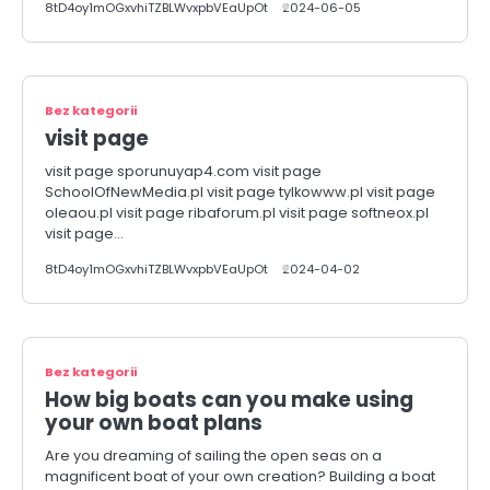
8tD4oy1mOGxvhiTZBLWvxpbVEaUpOt
2024-06-05
Bez kategorii
visit page
visit page sporunuyap4.com visit page
SchoolOfNewMedia.pl visit page tylkowww.pl visit page
oleaou.pl visit page ribaforum.pl visit page softneox.pl
visit page…
8tD4oy1mOGxvhiTZBLWvxpbVEaUpOt
2024-04-02
Bez kategorii
How big boats can you make using
your own boat plans
Are you dreaming of sailing the open seas on a
magnificent boat of your own creation? Building a boat