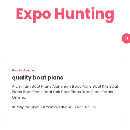
Skip
Expo Hunting
to
content
Bez kategorii
quality boat plans
Aluminum Boat Plans Aluminum Boat Plans Boat Kits Boat
Plans Boat Plans Boat Skiff Boat Plans Boat Plans Boats
Online…
8tD4oy1mOGxvhiTZBLWvxpbVEaUpOt
2024-06-05