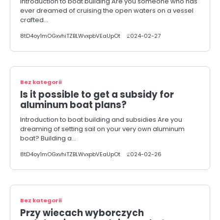
Introduction to boat building Are you someone who has
ever dreamed of cruising the open waters on a vessel
crafted…
8tD4oy1mOGxvhiTZBLWvxpbVEaUpOt
2024-02-27
Bez kategorii
Is it possible to get a subsidy for
aluminum boat plans?
Introduction to boat building and subsidies Are you
dreaming of setting sail on your very own aluminum
boat? Building a…
8tD4oy1mOGxvhiTZBLWvxpbVEaUpOt
2024-02-26
Bez kategorii
Przy wiecach wyborczych