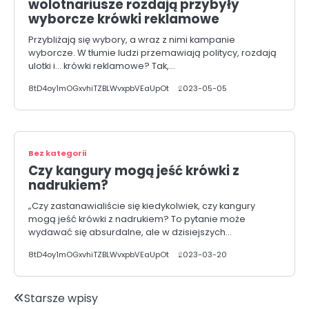
wolotnariusze rozdają przybyły
wyborcze krówki reklamowe
Przybliżają się wybory, a wraz z nimi kampanie
wyborcze. W tłumie ludzi przemawiają politycy, rozdają
ulotki i… krówki reklamowe? Tak,…
8tD4oy1mOGxvhiTZBLWvxpbVEaUpOt
2023-05-05
Bez kategorii
Czy kangury mogą jeść krówki z
nadrukiem?
„Czy zastanawialiście się kiedykolwiek, czy kangury
mogą jeść krówki z nadrukiem? To pytanie może
wydawać się absurdalne, ale w dzisiejszych…
8tD4oy1mOGxvhiTZBLWvxpbVEaUpOt
2023-03-20
Nawigacja
Starsze wpisy