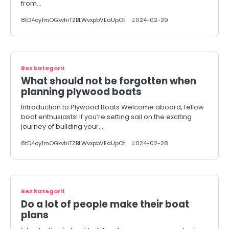
from…
8tD4oy1mOGxvhiTZBLWvxpbVEaUpOt
2024-02-29
Bez kategorii
What should not be forgotten when
planning plywood boats
Introduction to Plywood Boats Welcome aboard, fellow
boat enthusiasts! If you’re setting sail on the exciting
journey of building your…
8tD4oy1mOGxvhiTZBLWvxpbVEaUpOt
2024-02-28
Bez kategorii
Do a lot of people make their boat
plans