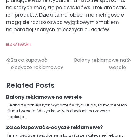
planujące ważne wydarzenia i istotne spotkania,
na których mają się pojawić krówki i reklamować
ich produkty. Dzięki temu, obecni na nich goście
mogą się rozkoszować wyjątkowym smakiem
najbardziej znanych mlecznych cukierków.
BEZ KATEGORII
Nawigacja
Za co kupować
Balony reklamowe na
słodycze reklamowe?
wesele
wpisu
Related Posts
Balony reklamowe na wesele
Jedno z ważniejszych wydarzeń w życiu ludzi, to moment ich
ślubu i wesela. Wszystko w tych chwilach na zawsze
zapisuje…
Za co kupować słodycze reklamowe?
Firmy, będące świadomymi korzyści ze skutecznej reklamy,