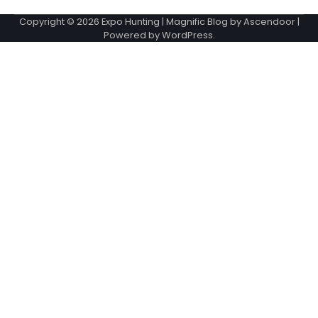
Copyright © 2026
Expo Hunting
| Magnific Blog by
Ascendoor
|
Powered by
WordPress
.