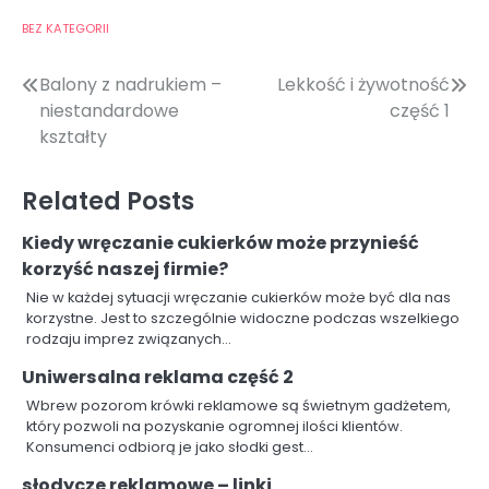
BEZ KATEGORII
Nawigacja
Balony z nadrukiem –
Lekkość i żywotność
niestandardowe
część 1
wpisu
kształty
Related Posts
Kiedy wręczanie cukierków może przynieść
korzyść naszej firmie?
Nie w każdej sytuacji wręczanie cukierków może być dla nas
korzystne. Jest to szczególnie widoczne podczas wszelkiego
rodzaju imprez związanych…
Uniwersalna reklama część 2
Wbrew pozorom krówki reklamowe są świetnym gadżetem,
który pozwoli na pozyskanie ogromnej ilości klientów.
Konsumenci odbiorą je jako słodki gest…
słodycze reklamowe – linki